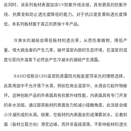
此同时，该系列板材表面加涂UV防紫外线涂层，具有更高的抗紫外
线、抗黄变和防止透光度降低的能力。对于抗过度变黄和透光度降
低，本系列板材属于真正的质保十年产品。
冷淋水的凝结会降低板材的透光率，从而伤害植物，降低产
量，增大病虫害的产生几率，破坏温室内部的生态环境，在温室的湿
度与室内外温差下必然会产生冷凝水的凝结产生滴露。
JIASID佳斯达GHS温室防滴露阳光板是屋顶采光的理想选择，
此类用途中不允许落下水滴，例如在商业温室中，水滴会引起作物破
坏。这种创新产品的外表面具有抗紫外线性能，内表面具有专门开发
的亲水涂层。通过提高板材的表面张力和减小接触角度，此涂层会缩
小冷凝形成的水滴。结果，在板材的内表面会形成薄雾状水，沿着斜
面（板材立筋方向）滑至边缘，而并非直接滴落，不影响板材的透光