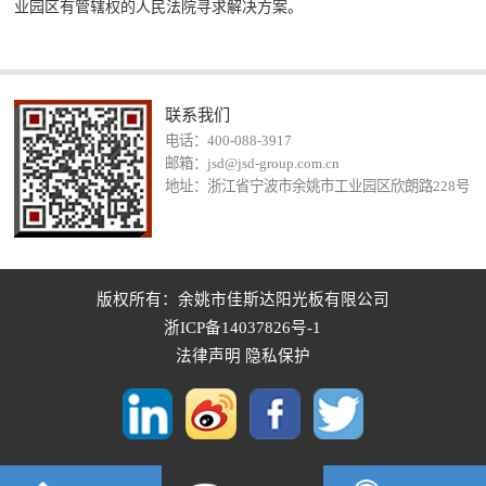
业园区有管辖权的人民法院寻求解决方案。
联系我们
电话：400-088-3917
邮箱：jsd@jsd-group.com.cn
地址：浙江省宁波市余姚市工业园区欣朗路228号
版权所有：余姚市佳斯达阳光板有限公司
浙ICP备14037826号-1
法律声明
隐私保护