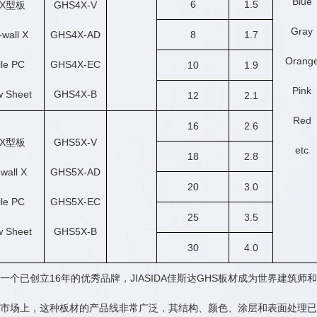
Blue
6
1.5
X型板
GHS4X-V
Gray
-wall X
GHS4X-AD
8
1.7
Orang
ile PC
GHS4X-EC
10
1.9
Pink
w Sheet
GHS4X-B
12
2.1
Red
16
2.6
X型板
GHS5X-V
etc
18
2.8
-wall X
GHS5X-AD
20
3.0
ile PC
GHS5X-EC
25
3.5
w Sheet
GHS5X-B
30
4.0
一个已创立16年的优秀品牌，JIASIDA佳斯达GHS板材成为世界建筑
市场上，这种板材的产品线非常广泛，其结构、颜色、涂层和表面处理已