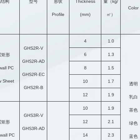
品结构
型号
形状
Thickness
量（kg/
Color
Profile
(mm)
㎡）
4
1.0
GHS2R-V
6
1.3
层矩形
GHS2R-AD
wall PC
8
1.5
GHS2R-EC
w Sheet
10
1.7
透明
GHS2R-B
12
1.9
乳白
10
1.9
茶色
GHS3R-V
12
2.1
层矩形
绿色
GHS3R-AD
-wall PC
14
2.3
蓝色