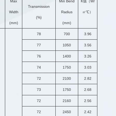
Max
Min Bend
K值（W/
Transmission
Width
Radius
㎡℃）
(%)
(mm)
(mm)
78
700
3.96
77
1050
3.56
76
1400
3.26
74
1750
3.03
72
2100
2.82
73
1750
2.68
72
2160
2.56
72
2450
2.42