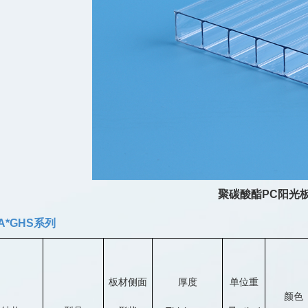
聚碳酸酯PC阳光
DA*GHS系列
板材侧面
厚度
单位重
颜色