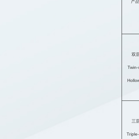
产
双
Twin-
Hollo
三
Triple