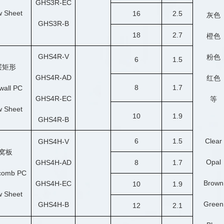
GHS3R-EC
w Sheet
16
2.5
灰色
GHS3R-B
18
2.7
橙色
GHS4R-V
粉色
6
1.5
层矩形
GHS4R-AD
红色
8
1.7
wall PC
GHS4R-EC
等
w Sheet
10
1.9
GHS4R-B
6
1.5
Clear
GHS4H-V
窝板
Opal
GHS4H-AD
8
1.7
comb PC
Brown
GHS4H-EC
10
1.9
w Sheet
Green
GHS4H-B
12
2.1