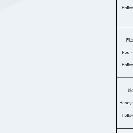
Hollo
四
Four-
Hollo
蜂
Honey
Hollo