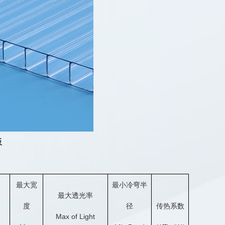
板
最大宽
最小冷弯半
最大透光率
度
径
传热系数
Max of Light