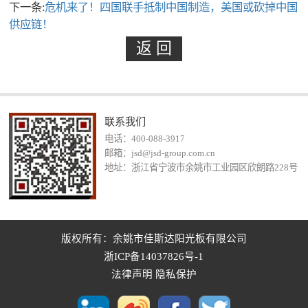
下一条:
危机来了！四国联手抵制中国制造，美国或砍掉中国
供应链！
联系我们
电话：400-088-3917
邮箱：jsd@jsd-group.com.cn
地址：浙江省宁波市余姚市工业园区欣朗路228号
版权所有：余姚市佳斯达阳光板有限公司
浙ICP备14037826号-1
法律声明
隐私保护